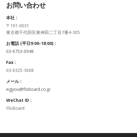
お問い合わせ
正・追加・削除、利用の停止または消去、第三者への提供の停
止及び第三者への提供記録の開示）に関して、当社問合わせ窓
本社 :
口に申し出ることができます。
〒101-0031
その際、弊社はご本人を確認させていただいたうえで、合理的
東京都千代田区東神田二丁目7番4-305
な期間内に対応いたします。
なお、個人情報に関する弊社問合わせ先は、次の通りです。
お電話 (平日9:00-18:00) :
株式会社FloBoard 個人情報問合せ窓口
03-6753-0948
〒101-0031 東京都千代田区東神田二丁目7番4-305
メールアドレス: info@floboard.co.jp TEL: 03-6753-0948
Fax :
（受付時間 9:00～18:00 ※土・日曜日、祝日、年末年始、ゴ
03-6325-3608
ールデンウィークを除く)
6. 個人情報における任意性について
メール :
個人情報のご提供は、ご本人の任意です。ただし、必須項目を
eigyou@floboard.co.jp
ご入力頂けない場合は本フォームをご利用頂けませんので、ご
WeChat ID :
了承ください。
FloBoard