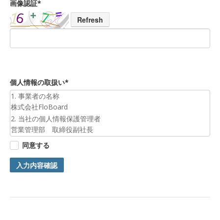
画像認証*
Refresh
個人情報の取扱い*
1. 事業者の名称
株式会社FloBoard
2. 当社の個人情報保護管理者
営業管理部 取締役副社長
3. 個人情報の利用目的
同意する
お預かりした個人情報は、お問合せへの対応のために利用いた
します。
入力内容確認
4. 第三者提供について
ご本人の同意がある場合または法令に基づく場合を除き、今回
ご入力頂く個人情報は第三者に提供しません。
5. 個人情報の開示等及びお問合せ窓口
ご自身の個人情報の開示等（利用目的の通知、開示、内容の訂